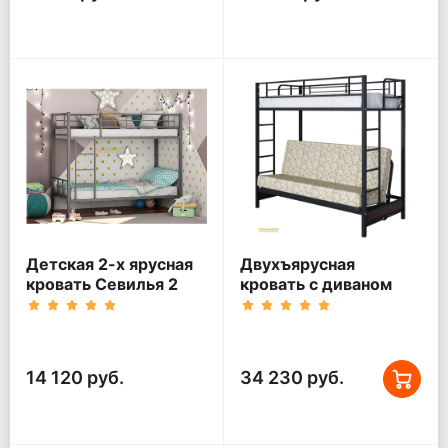
Детская 2-х ярусная
Двухъярусная
кровать Севилья 2
кровать с диваном
Мадлен Черная
14 120 руб.
34 230 руб.