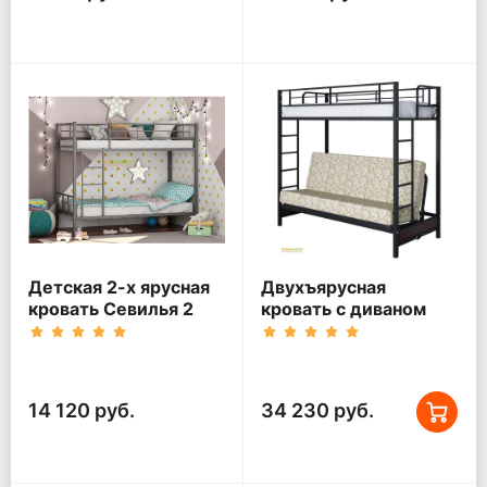
Детская 2-х ярусная
Двухъярусная
кровать Севилья 2
кровать с диваном
Мадлен Черная
14 120 руб.
34 230 руб.