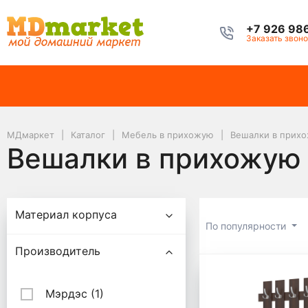
+7 926 98
Заказать звоно
МДмаркет
Каталог
Мебель в прихожую
Вешалки в прих
Вешалки в прихожую
Подбор параметров
Материал корпуса
По популярности
Производитель
Вешалки 
Мэрдэс (
1
)