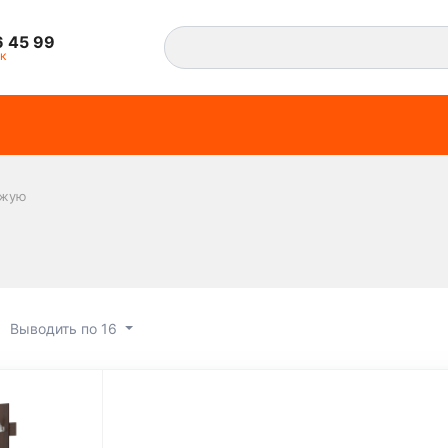
6 45 99
к
ожую
Выводить по 16
в прихожую