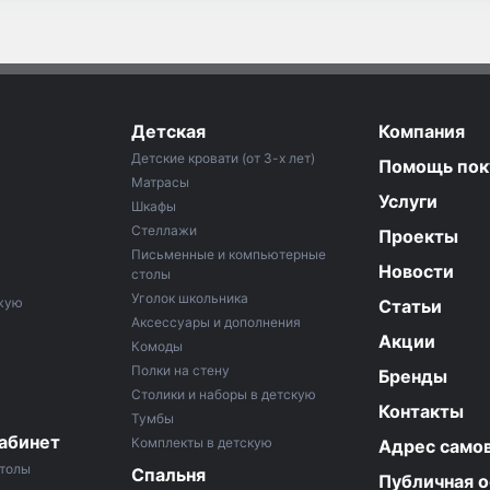
Детская
Компания
Детские кровати (от 3-х лет)
Помощь пок
Матрасы
Услуги
Шкафы
Стеллажи
Проекты
Письменные и компьютерные
Новости
столы
Уголок школьника
ожую
Статьи
Аксессуары и дополнения
Акции
Комоды
Полки на стену
Бренды
Столики и наборы в детскую
Контакты
Тумбы
абинет
Комплекты в детскую
Адрес само
толы
Спальня
Публичная 