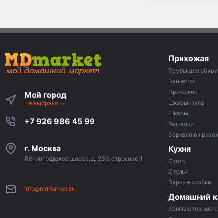
Прихожая
Тумбы для обуви
Банкетки
Прихожие
Мой город
Шкафы-купе
Не выбрано
Шкафы
+7 926 986 45 99
Вешалки
Зеркала в прих
г. Москва
Кухня
Ленинградское шоссе, д. 236, строение 1
Столы
Стулья
Барные стойки
info@mdmarket.su
Домашний к
Компьютерные с