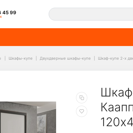
6 45 99
к
ю
Шкафы-купе
Двухдверные шкафы-купе
Шкаф-купе 2-х дв
ый Кааппи 11 Орех Ть
Шкаф
Каапп
120х