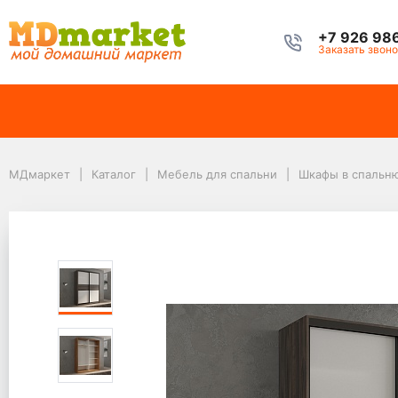
+7 926 98
Заказать звоно
МДмаркет
Каталог
Мебель для спальни
Шкафы в спальню
МДмаркет
Каталог
Мебель для спальни
Шкафы в спальн
Шкафы-купе
Двухдверные шкафы-купе
Шкаф-купе 2-х дверный Кааппи 11 Орех Тьеполло 120х45х230 см
Шкаф-купе 2-х дверн