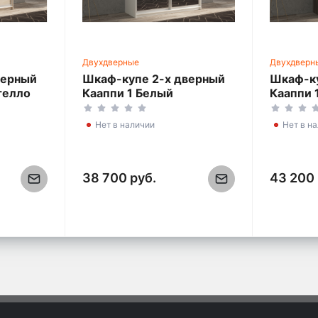
Двухдверные
Двухдверн
верный
Шкаф-купе 2-х дверный
Шкаф-ку
телло
Кааппи 1 Белый
Кааппи 
0 см
Бриллиант 160х60х230
160х60
см
Нет в наличии
Нет в н
38 700 руб.
43 200 