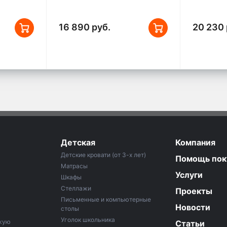
16 890 руб.
20 230 
Детская
Компания
Детские кровати (от 3-х лет)
Помощь пок
Матрасы
Услуги
Шкафы
Стеллажи
Проекты
Письменные и компьютерные
Новости
столы
Уголок школьника
ожую
Статьи