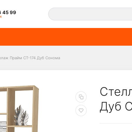
6 45 99
к
ллаж Прайм СТ-174 Дуб Сонома
4 Дуб Сонома
Стел
Дуб 