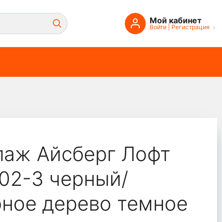
Мой кабинет
Войти
|
Регистрация
еверное дерево темн
лаж Айсберг Лофт
02-3 черный/
рное дерево темное