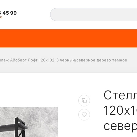
6 45 99
к
ллаж Айсберг Лофт 120х102-3 черный/северное дерево темное
т 120х102-3 черный/с
Стел
120х1
севе