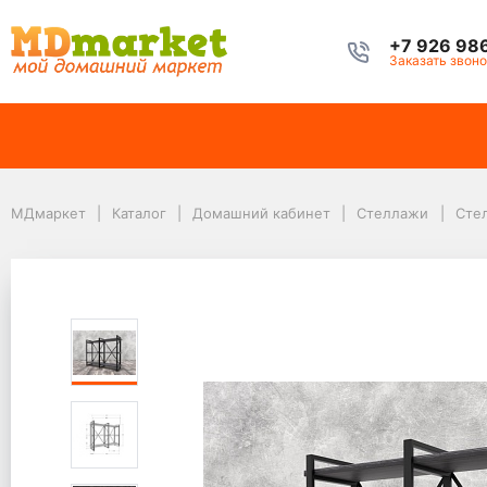
+7 926 98
Заказать звоно
МДмаркет
Каталог
Домашний кабинет
Стеллажи
МДмаркет
Каталог
Домашний кабинет
Стеллажи
Сте
Стеллаж Айсберг Лофт 120х102-3 черный/северное дерево темное
Стеллаж Айсберг Лоф