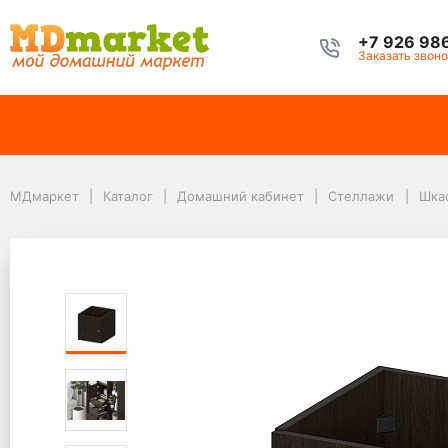
+7 926 98
Заказать звоно
МДмаркет
Каталог
Домашний кабинет
Стеллажи
МДмаркет
Каталог
Домашний кабинет
Стеллажи
Шкаф
Шкафчик СТ-Д с дверцей для стеллажей цвет Венге
Шкафчик СТ-Д с двер