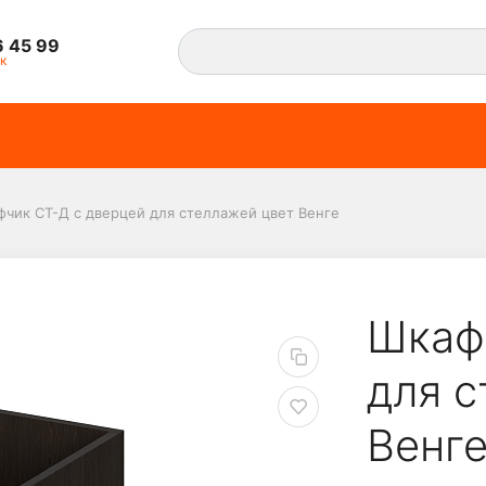
6 45 99
к
чик СТ-Д с дверцей для стеллажей цвет Венге
цей для стеллажей цв
Шкаф
для с
Венг