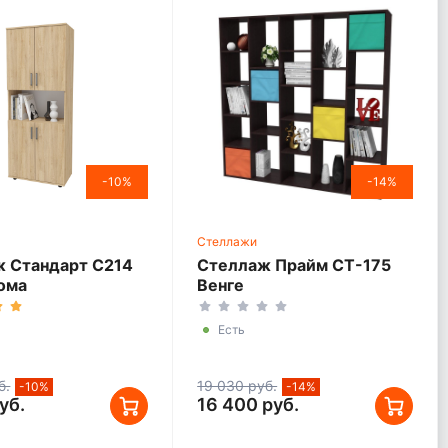
-10%
-14%
Стеллажи
 Стандарт С214
Стеллаж Прайм СТ-175
ома
Венге
Есть
б.
19 030 руб.
-10%
-14%
уб.
16 400 руб.