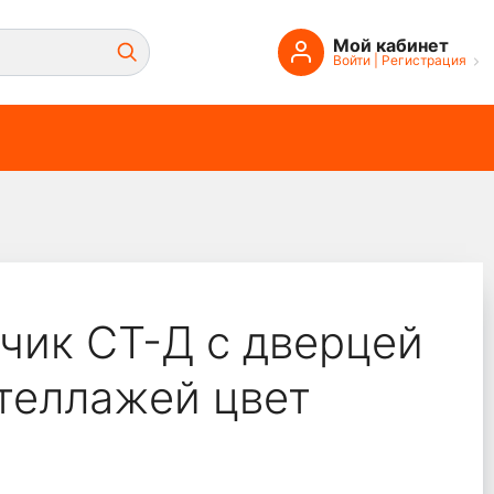
Мой кабинет
Войти
|
Регистрация
ет Венге
чик СТ-Д с дверцей
теллажей цвет
е