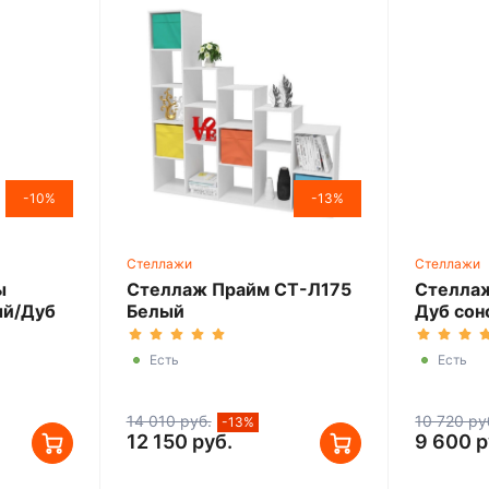
-10%
-13%
Стеллажи
Стеллажи
ы
Стеллаж Прайм СТ-Л175
Стеллаж
ый/Дуб
Белый
Дуб сон
Есть
Есть
14 010 руб.
10 720 ру
-13%
12 150 руб.
9 600 р