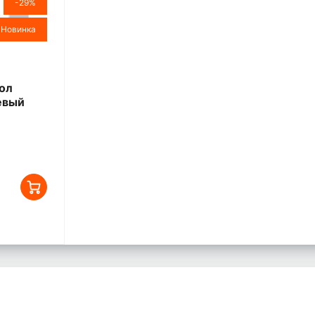
-29%
Новинка
ол
евый