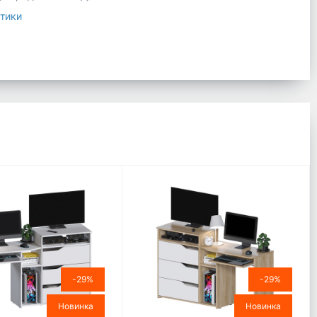
тики
-29%
-29%
Новинка
Новинка