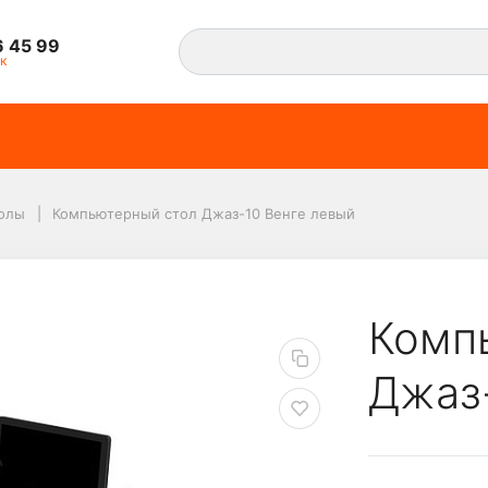
6 45 99
к
олы
Компьютерный стол Джаз-10 Венге левый
жаз-10 Венге левый
Комп
Джаз