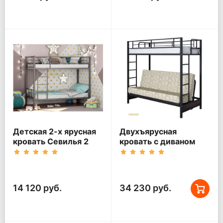
Детская 2-х ярусная
Двухъярусная
кровать Севилья 2
кровать с диваном
Мадлен Черная
14 120 руб.
34 230 руб.