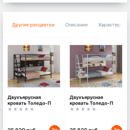
Другие расцветки
Описание
Характерист
Двухъярусная
Двухъярусная
кровать Толедо-П
кровать Толедо-П
Черный/Венге
Серый/Дуб беленый