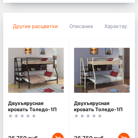
Другие расцветки
Описание
Характерист
Двухъярусная
Двухъярусная
кровать Толедо-1П
кровать Толедо-1П
Черный/Венге
Слоновая кость/Венге